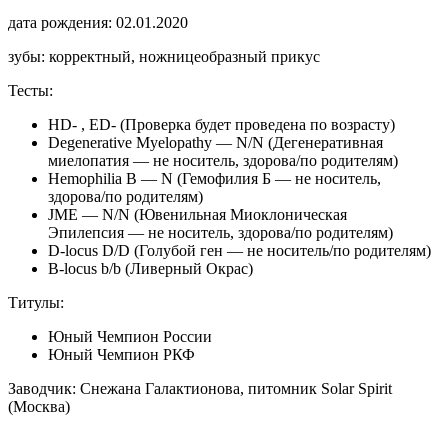
дата рождения: 02.01.2020
зубы: корректный, ножницеобразный прикус
Тесты:
HD- , ED- (Проверка будет проведена по возрасту)
Degenerative Myelopathy — N/N (Дегенеративная
миелопатия — не носитель, здорова/по родителям)
Hemophilia B — N (Гемофилия Б — не носитель,
здорова/по родителям)
JME — N/N (Ювенильная Миоклоническая
Эпилепсия — не носитель, здорова/по родителям)
D-locus D/D (Голубой ген — не носитель/по родителям)
B-locus b/b (Ливерный Окрас)
Титулы:
Юный Чемпион России
Юный Чемпион РКФ
Заводчик: Снежана Галактионова, питомник Solar Spirit
(Москва)