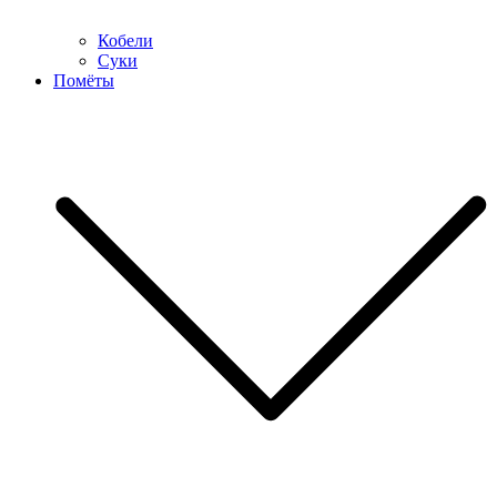
Кобели
Суки
Помёты