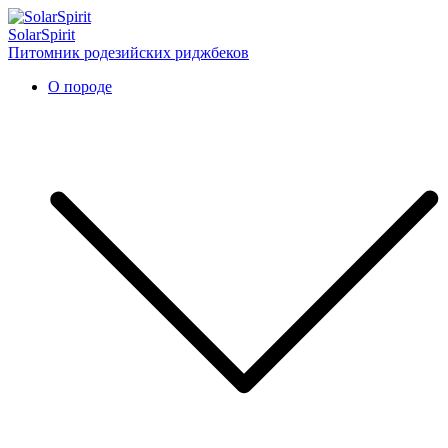
SolarSpirit
Питомник родезийских риджбеков
О породе